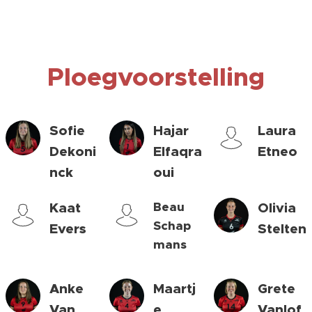
Ploegvoorstelling
Sofie
Hajar
Laura
Dekoni
Elfaqra
Etneo
nck
oui
Kaat
Beau
Olivia
Schap
Evers
Stelten
mans
Anke
Maartj
Grete
Van
e
Vanlof