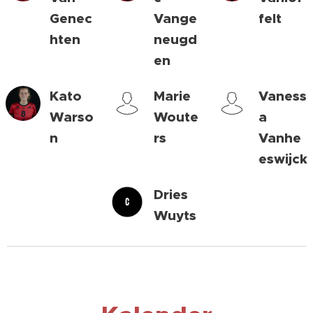
Genec
Vange
felt
hten
neugd
en
Kato
Marie
Vaness
Warso
Woute
a
n
rs
Vanhe
eswijck
Dries
Wuyts