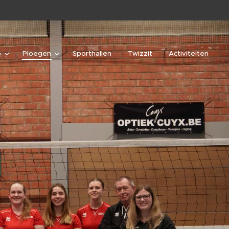
b
Ploegen
Sporthallen
Twizzit
Activiteiten