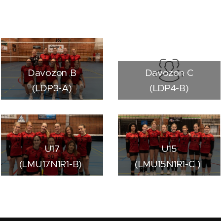
Davozon B
Davozon C
(LDP3-A)
(LDP4-B)
U17
U15
(LMU17N1R1-B)
(LMU15N1R1-C )