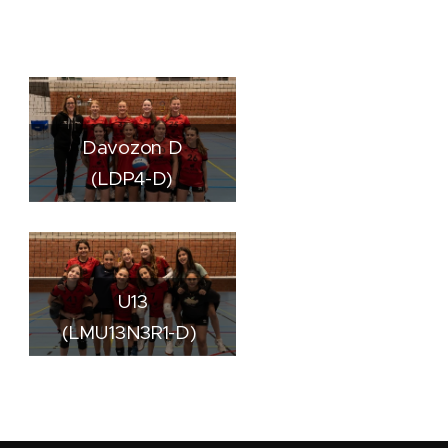
Davozon D
(LDP4-D)
U13
(LMU13N3R1-D)