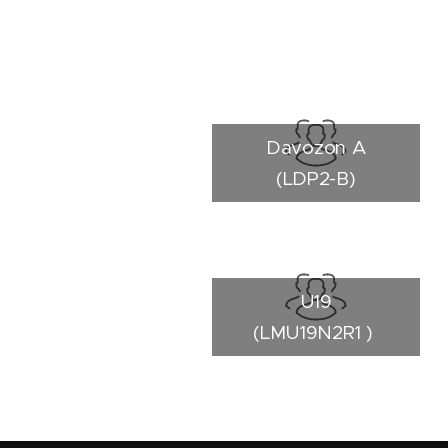
Davozon A
(LDP2-B)
U19
(LMU19N2R1 )